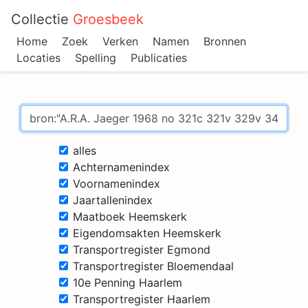
Collectie
Groesbeek
Home
Zoek
Verken
Namen
Bronnen
Locaties
Spelling
Publicaties
alles
Achternamenindex
Voornamenindex
Jaartallenindex
Maatboek Heemskerk
Eigendomsakten Heemskerk
Transportregister Egmond
Transportregister Bloemendaal
10e Penning Haarlem
Transportregister Haarlem