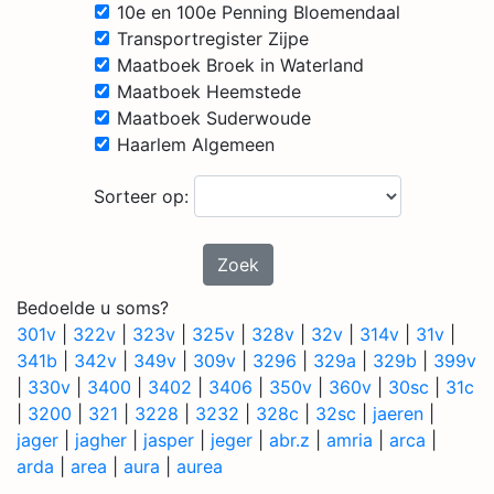
10e en 100e Penning Bloemendaal
Transportregister Zijpe
Maatboek Broek in Waterland
Maatboek Heemstede
Maatboek Suderwoude
Haarlem Algemeen
Sorteer op:
Zoek
Bedoelde u soms?
301v
|
322v
|
323v
|
325v
|
328v
|
32v
|
314v
|
31v
|
341b
|
342v
|
349v
|
309v
|
3296
|
329a
|
329b
|
399v
|
330v
|
3400
|
3402
|
3406
|
350v
|
360v
|
30sc
|
31c
|
3200
|
321
|
3228
|
3232
|
328c
|
32sc
|
jaeren
|
jager
|
jagher
|
jasper
|
jeger
|
abr.z
|
amria
|
arca
|
arda
|
area
|
aura
|
aurea