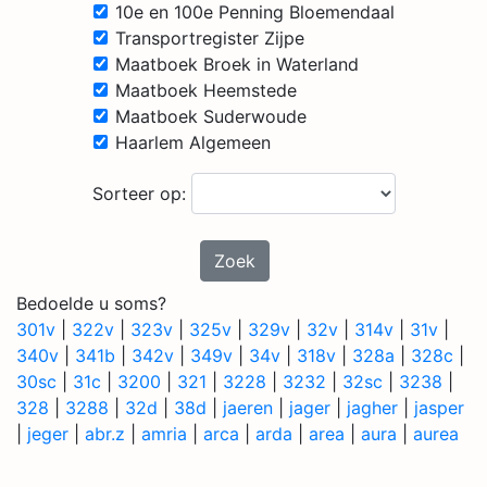
10e en 100e Penning Bloemendaal
Transportregister Zijpe
Maatboek Broek in Waterland
Maatboek Heemstede
Maatboek Suderwoude
Haarlem Algemeen
Sorteer op:
Zoek
Bedoelde u soms?
301v
|
322v
|
323v
|
325v
|
329v
|
32v
|
314v
|
31v
|
340v
|
341b
|
342v
|
349v
|
34v
|
318v
|
328a
|
328c
|
30sc
|
31c
|
3200
|
321
|
3228
|
3232
|
32sc
|
3238
|
328
|
3288
|
32d
|
38d
|
jaeren
|
jager
|
jagher
|
jasper
|
jeger
|
abr.z
|
amria
|
arca
|
arda
|
area
|
aura
|
aurea