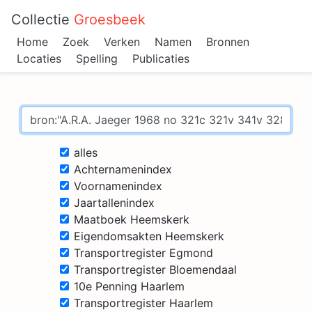
Collectie
Groesbeek
Home
Zoek
Verken
Namen
Bronnen
Locaties
Spelling
Publicaties
alles
Achternamenindex
Voornamenindex
Jaartallenindex
Maatboek Heemskerk
Eigendomsakten Heemskerk
Transportregister Egmond
Transportregister Bloemendaal
10e Penning Haarlem
Transportregister Haarlem