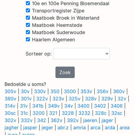
10e en 100e Penning Bloemendaal
Transportregister Zijpe
Maatboek Broek in Waterland
Maatboek Heemstede
Maatboek Suderwoude
Haarlem Algemeen
Sorteer op:
Zoek
Bedoelde u soms?
305v
|
30v
|
330v
|
350
|
3500
|
353v
|
356v
|
360v
|
380v
|
301v
|
322v
|
323v
|
325v
|
328v
|
329v
|
32v
|
314v
|
31v
|
341b
|
349v
|
34v
|
3400
|
3402
|
3406
|
30sc
|
31c
|
3200
|
321
|
3228
|
3232
|
328c
|
32sc
|
302v
|
332v
|
342
|
362v
|
392v
|
jaeren
|
jager
|
jagher
|
jasper
|
jeger
|
abr.z
|
amria
|
arca
|
arda
|
area
|
aura
|
aurea