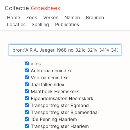
Collectie
Groesbeek
Home
Zoek
Verken
Namen
Bronnen
Locaties
Spelling
Publicaties
alles
Achternamenindex
Voornamenindex
Jaartallenindex
Maatboek Heemskerk
Eigendomsakten Heemskerk
Transportregister Egmond
Transportregister Bloemendaal
10e Penning Haarlem
Transportregister Haarlem