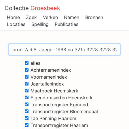
Collectie
Groesbeek
Home
Zoek
Verken
Namen
Bronnen
Locaties
Spelling
Publicaties
alles
Achternamenindex
Voornamenindex
Jaartallenindex
Maatboek Heemskerk
Eigendomsakten Heemskerk
Transportregister Egmond
Transportregister Bloemendaal
10e Penning Haarlem
Transportregister Haarlem