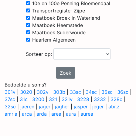
10e en 100e Penning Bloemendaal
Transportregister Zijpe
Maatboek Broek in Waterland
Maatboek Heemstede
Maatboek Suderwoude
Haarlem Algemeen
Sorteer op:
Zoek
Bedoelde u soms?
301v
|
3020
|
302v
|
303b
|
33sc
|
34sc
|
35sc
|
36sc
|
37sc
|
31c
|
3200
|
321
|
321v
|
3228
|
3232
|
328c
|
32sc
|
jaeren
|
jager
|
jagher
|
jasper
|
jeger
|
abr.z
|
amria
|
arca
|
arda
|
area
|
aura
|
aurea