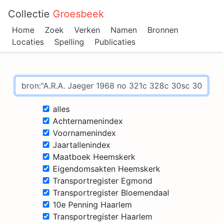
Collectie
Groesbeek
Home
Zoek
Verken
Namen
Bronnen
Locaties
Spelling
Publicaties
alles
Achternamenindex
Voornamenindex
Jaartallenindex
Maatboek Heemskerk
Eigendomsakten Heemskerk
Transportregister Egmond
Transportregister Bloemendaal
10e Penning Haarlem
Transportregister Haarlem