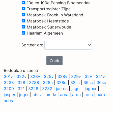
10e en 100e Penning Bloemendaal
Transportregister Zijpe
Maatboek Broek in Waterland
Maatboek Heemstede
Maatboek Suderwoude
Haarlem Algemeen
Sorteer op:
Zoek
Bedoelde u soms?
301v
|
322v
|
323v
|
325v
|
328v
|
329v
|
32v
|
341v
|
3238
|
328
|
3288
|
328a
|
328d
|
32sc
|
36sc
|
30sc
|
3200
|
321
|
3228
|
3232
|
jaeren
|
jager
|
jagher
|
jasper
|
jeger
|
abr.z
|
amria
|
arca
|
arda
|
area
|
aura
|
aurea