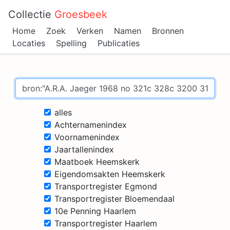
Collectie
Groesbeek
Home
Zoek
Verken
Namen
Bronnen
Locaties
Spelling
Publicaties
alles
Achternamenindex
Voornamenindex
Jaartallenindex
Maatboek Heemskerk
Eigendomsakten Heemskerk
Transportregister Egmond
Transportregister Bloemendaal
10e Penning Haarlem
Transportregister Haarlem