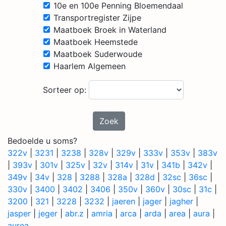
10e en 100e Penning Bloemendaal
Transportregister Zijpe
Maatboek Broek in Waterland
Maatboek Heemstede
Maatboek Suderwoude
Haarlem Algemeen
Sorteer op:
Zoek
Bedoelde u soms?
322v
|
3231
|
3238
|
328v
|
329v
|
333v
|
353v
|
383v
|
393v
|
301v
|
325v
|
32v
|
314v
|
31v
|
341b
|
342v
|
349v
|
34v
|
328
|
3288
|
328a
|
328d
|
32sc
|
36sc
|
330v
|
3400
|
3402
|
3406
|
350v
|
360v
|
30sc
|
31c
|
3200
|
321
|
3228
|
3232
|
jaeren
|
jager
|
jagher
|
jasper
|
jeger
|
abr.z
|
amria
|
arca
|
arda
|
area
|
aura
|
aurea