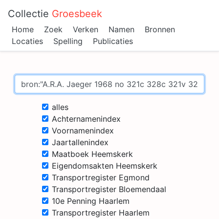
Collectie
Groesbeek
Home
Zoek
Verken
Namen
Bronnen
Locaties
Spelling
Publicaties
alles
Achternamenindex
Voornamenindex
Jaartallenindex
Maatboek Heemskerk
Eigendomsakten Heemskerk
Transportregister Egmond
Transportregister Bloemendaal
10e Penning Haarlem
Transportregister Haarlem