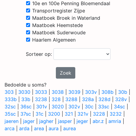
10e en 100e Penning Bloemendaal
Transportregister Zijpe
Maatboek Broek in Waterland
Maatboek Heemstede
Maatboek Suderwoude
Haarlem Algemeen
Sorteer op:
Zoek
Bedoelde u soms?
303
|
3030
|
3033
|
3038
|
3039
|
303v
|
308b
|
30b
|
333b
|
33b
|
3238
|
328
|
3288
|
328a
|
328d
|
328v
|
32sc
|
36sc
|
301v
|
3020
|
302v
|
30c
|
33sc
|
34sc
|
35sc
|
37sc
|
31c
|
3200
|
321
|
321v
|
3228
|
3232
|
jaeren
|
jager
|
jagher
|
jasper
|
jeger
|
abr.z
|
amria
|
arca
|
arda
|
area
|
aura
|
aurea