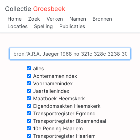
Collectie
Groesbeek
Home
Zoek
Verken
Namen
Bronnen
Locaties
Spelling
Publicaties
alles
Achternamenindex
Voornamenindex
Jaartallenindex
Maatboek Heemskerk
Eigendomsakten Heemskerk
Transportregister Egmond
Transportregister Bloemendaal
10e Penning Haarlem
Transportregister Haarlem