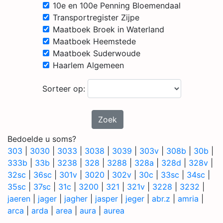
10e en 100e Penning Bloemendaal
Transportregister Zijpe
Maatboek Broek in Waterland
Maatboek Heemstede
Maatboek Suderwoude
Haarlem Algemeen
Sorteer op:
Zoek
Bedoelde u soms?
303
|
3030
|
3033
|
3038
|
3039
|
303v
|
308b
|
30b
|
333b
|
33b
|
3238
|
328
|
3288
|
328a
|
328d
|
328v
|
32sc
|
36sc
|
301v
|
3020
|
302v
|
30c
|
33sc
|
34sc
|
35sc
|
37sc
|
31c
|
3200
|
321
|
321v
|
3228
|
3232
|
jaeren
|
jager
|
jagher
|
jasper
|
jeger
|
abr.z
|
amria
|
arca
|
arda
|
area
|
aura
|
aurea