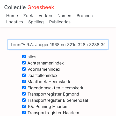
Collectie
Groesbeek
Home
Zoek
Verken
Namen
Bronnen
Locaties
Spelling
Publicaties
alles
Achternamenindex
Voornamenindex
Jaartallenindex
Maatboek Heemskerk
Eigendomsakten Heemskerk
Transportregister Egmond
Transportregister Bloemendaal
10e Penning Haarlem
Transportregister Haarlem