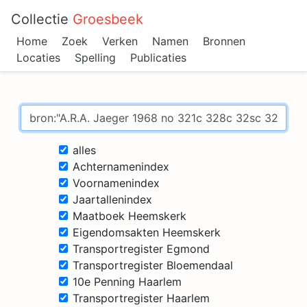
Collectie
Groesbeek
Home
Zoek
Verken
Namen
Bronnen
Locaties
Spelling
Publicaties
alles
Achternamenindex
Voornamenindex
Jaartallenindex
Maatboek Heemskerk
Eigendomsakten Heemskerk
Transportregister Egmond
Transportregister Bloemendaal
10e Penning Haarlem
Transportregister Haarlem