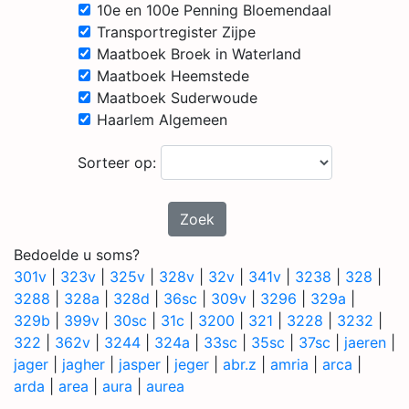
10e en 100e Penning Bloemendaal
Transportregister Zijpe
Maatboek Broek in Waterland
Maatboek Heemstede
Maatboek Suderwoude
Haarlem Algemeen
Sorteer op:
Zoek
Bedoelde u soms?
301v
|
323v
|
325v
|
328v
|
32v
|
341v
|
3238
|
328
|
3288
|
328a
|
328d
|
36sc
|
309v
|
3296
|
329a
|
329b
|
399v
|
30sc
|
31c
|
3200
|
321
|
3228
|
3232
|
322
|
362v
|
3244
|
324a
|
33sc
|
35sc
|
37sc
|
jaeren
|
jager
|
jagher
|
jasper
|
jeger
|
abr.z
|
amria
|
arca
|
arda
|
area
|
aura
|
aurea