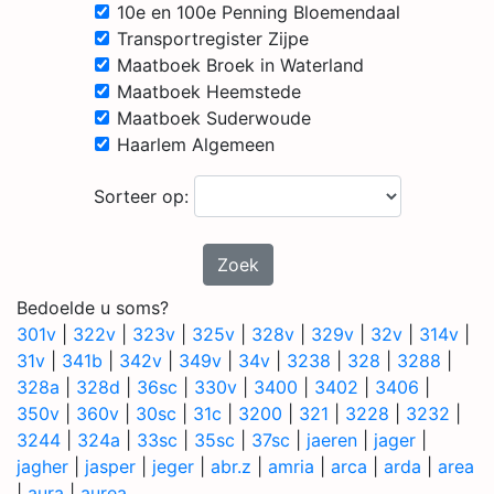
10e en 100e Penning Bloemendaal
Transportregister Zijpe
Maatboek Broek in Waterland
Maatboek Heemstede
Maatboek Suderwoude
Haarlem Algemeen
Sorteer op:
Zoek
Bedoelde u soms?
301v
|
322v
|
323v
|
325v
|
328v
|
329v
|
32v
|
314v
|
31v
|
341b
|
342v
|
349v
|
34v
|
3238
|
328
|
3288
|
328a
|
328d
|
36sc
|
330v
|
3400
|
3402
|
3406
|
350v
|
360v
|
30sc
|
31c
|
3200
|
321
|
3228
|
3232
|
3244
|
324a
|
33sc
|
35sc
|
37sc
|
jaeren
|
jager
|
jagher
|
jasper
|
jeger
|
abr.z
|
amria
|
arca
|
arda
|
area
|
aura
|
aurea