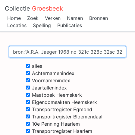
Collectie
Groesbeek
Home
Zoek
Verken
Namen
Bronnen
Locaties
Spelling
Publicaties
alles
Achternamenindex
Voornamenindex
Jaartallenindex
Maatboek Heemskerk
Eigendomsakten Heemskerk
Transportregister Egmond
Transportregister Bloemendaal
10e Penning Haarlem
Transportregister Haarlem