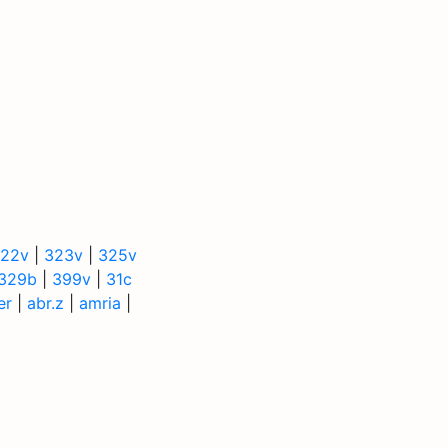
22v
|
323v
|
325v
329b
|
399v
|
31c
er
|
abr.z
|
amria
|