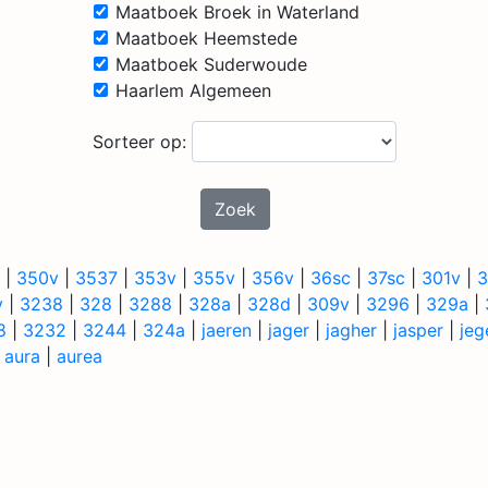
Maatboek Broek in Waterland
Maatboek Heemstede
Maatboek Suderwoude
Haarlem Algemeen
Sorteer op:
Zoek
|
350v
|
3537
|
353v
|
355v
|
356v
|
36sc
|
37sc
|
301v
|
3
v
|
3238
|
328
|
3288
|
328a
|
328d
|
309v
|
3296
|
329a
|
8
|
3232
|
3244
|
324a
|
jaeren
|
jager
|
jagher
|
jasper
|
jeg
|
aura
|
aurea