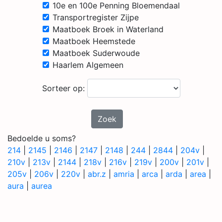
10e en 100e Penning Bloemendaal
Transportregister Zijpe
Maatboek Broek in Waterland
Maatboek Heemstede
Maatboek Suderwoude
Haarlem Algemeen
Sorteer op:
Zoek
Bedoelde u soms?
214
|
2145
|
2146
|
2147
|
2148
|
244
|
2844
|
204v
|
210v
|
213v
|
2144
|
218v
|
216v
|
219v
|
200v
|
201v
|
205v
|
206v
|
220v
|
abr.z
|
amria
|
arca
|
arda
|
area
|
aura
|
aurea