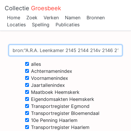
Collectie
Groesbeek
Home
Zoek
Verken
Namen
Bronnen
Locaties
Spelling
Publicaties
alles
Achternamenindex
Voornamenindex
Jaartallenindex
Maatboek Heemskerk
Eigendomsakten Heemskerk
Transportregister Egmond
Transportregister Bloemendaal
10e Penning Haarlem
Transportregister Haarlem