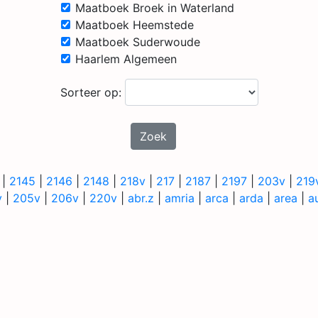
Maatboek Broek in Waterland
Maatboek Heemstede
Maatboek Suderwoude
Haarlem Algemeen
Sorteer op:
Zoek
|
2145
|
2146
|
2148
|
218v
|
217
|
2187
|
2197
|
203v
|
219
v
|
205v
|
206v
|
220v
|
abr.z
|
amria
|
arca
|
arda
|
area
|
a