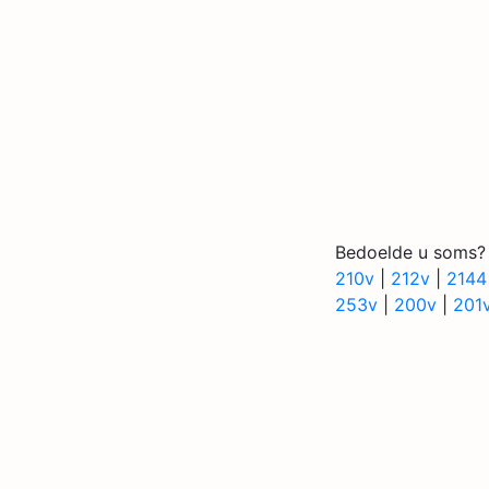
Bedoelde u soms?
210v
|
212v
|
2144
253v
|
200v
|
201