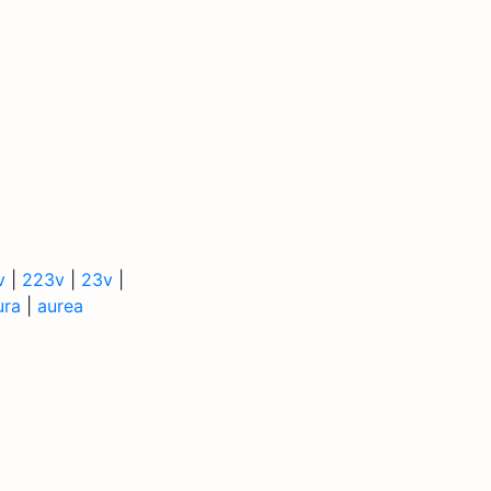
v
|
223v
|
23v
|
ura
|
aurea