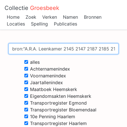
Collectie
Groesbeek
Home
Zoek
Verken
Namen
Bronnen
Locaties
Spelling
Publicaties
alles
Achternamenindex
Voornamenindex
Jaartallenindex
Maatboek Heemskerk
Eigendomsakten Heemskerk
Transportregister Egmond
Transportregister Bloemendaal
10e Penning Haarlem
Transportregister Haarlem