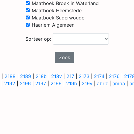
Maatboek Broek in Waterland
Maatboek Heemstede
Maatboek Suderwoude
Haarlem Algemeen
Sorteer op:
Zoek
|
2188
|
2189
|
218b
|
218v
|
217
|
2173
|
2174
|
2176
|
217
|
2192
|
2196
|
2197
|
2199
|
219b
|
219v
|
abr.z
|
amria
|
a