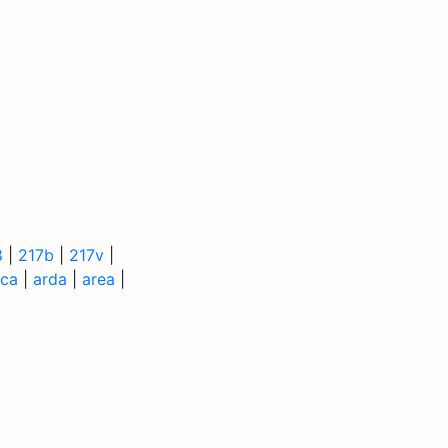
8
|
217b
|
217v
|
rca
|
arda
|
area
|