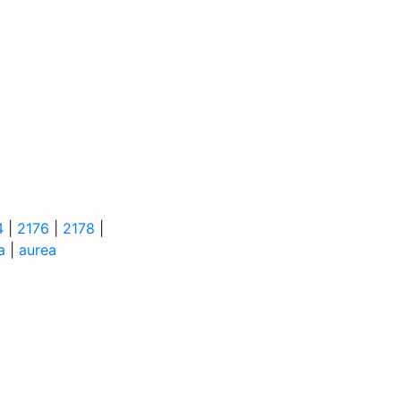
4
|
2176
|
2178
|
a
|
aurea