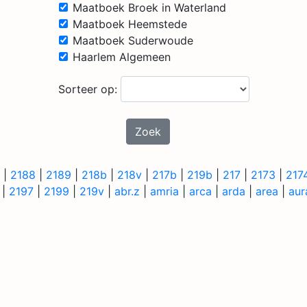
Maatboek Broek in Waterland
Maatboek Heemstede
Maatboek Suderwoude
Haarlem Algemeen
Sorteer op:
Zoek
|
2188
|
2189
|
218b
|
218v
|
217b
|
219b
|
217
|
2173
|
217
|
2197
|
2199
|
219v
|
abr.z
|
amria
|
arca
|
arda
|
area
|
aur