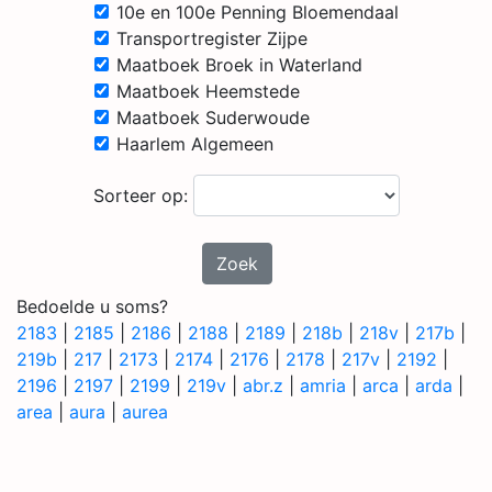
10e en 100e Penning Bloemendaal
Transportregister Zijpe
Maatboek Broek in Waterland
Maatboek Heemstede
Maatboek Suderwoude
Haarlem Algemeen
Sorteer op:
Zoek
Bedoelde u soms?
2183
|
2185
|
2186
|
2188
|
2189
|
218b
|
218v
|
217b
|
219b
|
217
|
2173
|
2174
|
2176
|
2178
|
217v
|
2192
|
2196
|
2197
|
2199
|
219v
|
abr.z
|
amria
|
arca
|
arda
|
area
|
aura
|
aurea