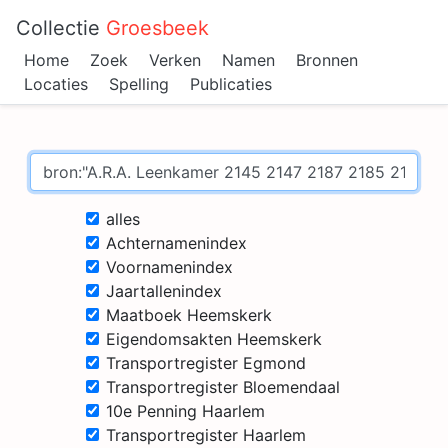
Collectie
Groesbeek
Home
Zoek
Verken
Namen
Bronnen
Locaties
Spelling
Publicaties
alles
Achternamenindex
Voornamenindex
Jaartallenindex
Maatboek Heemskerk
Eigendomsakten Heemskerk
Transportregister Egmond
Transportregister Bloemendaal
10e Penning Haarlem
Transportregister Haarlem