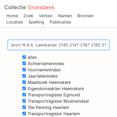
Collectie
Groesbeek
Home
Zoek
Verken
Namen
Bronnen
Locaties
Spelling
Publicaties
alles
Achternamenindex
Voornamenindex
Jaartallenindex
Maatboek Heemskerk
Eigendomsakten Heemskerk
Transportregister Egmond
Transportregister Bloemendaal
10e Penning Haarlem
Transportregister Haarlem