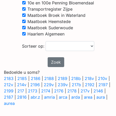
10e en 100e Penning Bloemendaal
Transportregister Zijpe
Maatboek Broek in Waterland
Maatboek Heemstede
Maatboek Suderwoude
Haarlem Algemeen
Sorteer op:
Zoek
Bedoelde u soms?
2183
|
2185
|
2186
|
2188
|
2189
|
218b
|
218v
|
210v
|
212v
|
214v
|
2196
|
229v
|
239v
|
217b
|
2192
|
2197
|
2199
|
217
|
2173
|
2174
|
2176
|
2178
|
217v
|
2146
|
2187
|
2816
|
abr.z
|
amria
|
arca
|
arda
|
area
|
aura
|
aurea