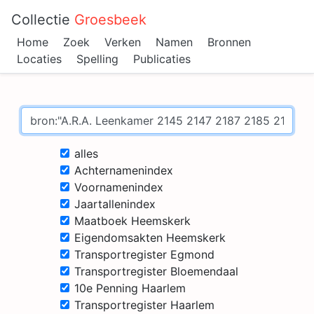
Collectie
Groesbeek
Home
Zoek
Verken
Namen
Bronnen
Locaties
Spelling
Publicaties
alles
Achternamenindex
Voornamenindex
Jaartallenindex
Maatboek Heemskerk
Eigendomsakten Heemskerk
Transportregister Egmond
Transportregister Bloemendaal
10e Penning Haarlem
Transportregister Haarlem