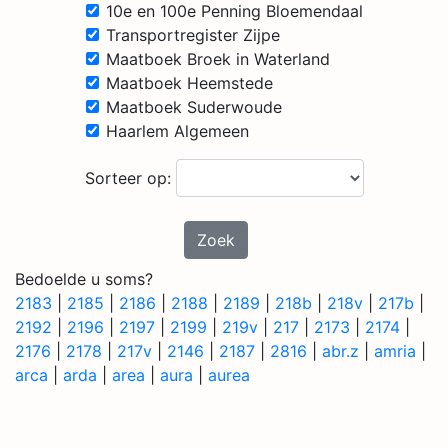
10e en 100e Penning Bloemendaal
Transportregister Zijpe
Maatboek Broek in Waterland
Maatboek Heemstede
Maatboek Suderwoude
Haarlem Algemeen
Sorteer op:
Zoek
Bedoelde u soms?
2183
|
2185
|
2186
|
2188
|
2189
|
218b
|
218v
|
217b
|
2192
|
2196
|
2197
|
2199
|
219v
|
217
|
2173
|
2174
|
2176
|
2178
|
217v
|
2146
|
2187
|
2816
|
abr.z
|
amria
|
arca
|
arda
|
area
|
aura
|
aurea