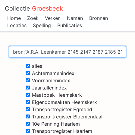
Collectie
Groesbeek
Home
Zoek
Verken
Namen
Bronnen
Locaties
Spelling
Publicaties
alles
Achternamenindex
Voornamenindex
Jaartallenindex
Maatboek Heemskerk
Eigendomsakten Heemskerk
Transportregister Egmond
Transportregister Bloemendaal
10e Penning Haarlem
Transportregister Haarlem