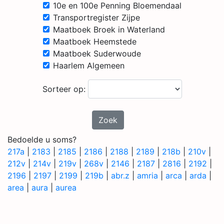
10e en 100e Penning Bloemendaal
Transportregister Zijpe
Maatboek Broek in Waterland
Maatboek Heemstede
Maatboek Suderwoude
Haarlem Algemeen
Sorteer op:
Zoek
Bedoelde u soms?
217a
|
2183
|
2185
|
2186
|
2188
|
2189
|
218b
|
210v
|
212v
|
214v
|
219v
|
268v
|
2146
|
2187
|
2816
|
2192
|
2196
|
2197
|
2199
|
219b
|
abr.z
|
amria
|
arca
|
arda
|
area
|
aura
|
aurea