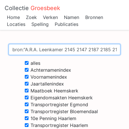
Collectie
Groesbeek
Home
Zoek
Verken
Namen
Bronnen
Locaties
Spelling
Publicaties
alles
Achternamenindex
Voornamenindex
Jaartallenindex
Maatboek Heemskerk
Eigendomsakten Heemskerk
Transportregister Egmond
Transportregister Bloemendaal
10e Penning Haarlem
Transportregister Haarlem