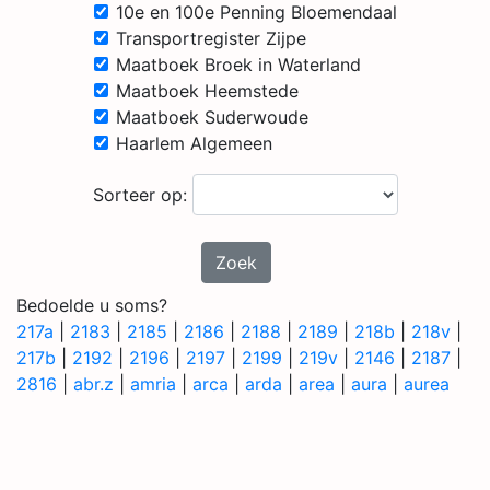
10e en 100e Penning Bloemendaal
Transportregister Zijpe
Maatboek Broek in Waterland
Maatboek Heemstede
Maatboek Suderwoude
Haarlem Algemeen
Sorteer op:
Zoek
Bedoelde u soms?
217a
|
2183
|
2185
|
2186
|
2188
|
2189
|
218b
|
218v
|
217b
|
2192
|
2196
|
2197
|
2199
|
219v
|
2146
|
2187
|
2816
|
abr.z
|
amria
|
arca
|
arda
|
area
|
aura
|
aurea