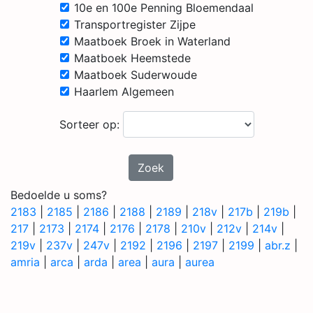
10e en 100e Penning Bloemendaal
Transportregister Zijpe
Maatboek Broek in Waterland
Maatboek Heemstede
Maatboek Suderwoude
Haarlem Algemeen
Sorteer op:
Zoek
Bedoelde u soms?
2183
|
2185
|
2186
|
2188
|
2189
|
218v
|
217b
|
219b
|
217
|
2173
|
2174
|
2176
|
2178
|
210v
|
212v
|
214v
|
219v
|
237v
|
247v
|
2192
|
2196
|
2197
|
2199
|
abr.z
|
amria
|
arca
|
arda
|
area
|
aura
|
aurea