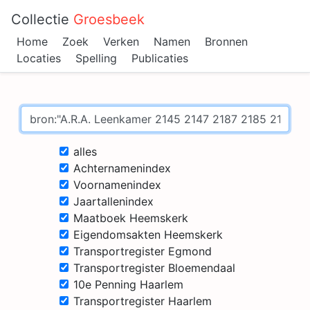
Collectie
Groesbeek
Home
Zoek
Verken
Namen
Bronnen
Locaties
Spelling
Publicaties
alles
Achternamenindex
Voornamenindex
Jaartallenindex
Maatboek Heemskerk
Eigendomsakten Heemskerk
Transportregister Egmond
Transportregister Bloemendaal
10e Penning Haarlem
Transportregister Haarlem