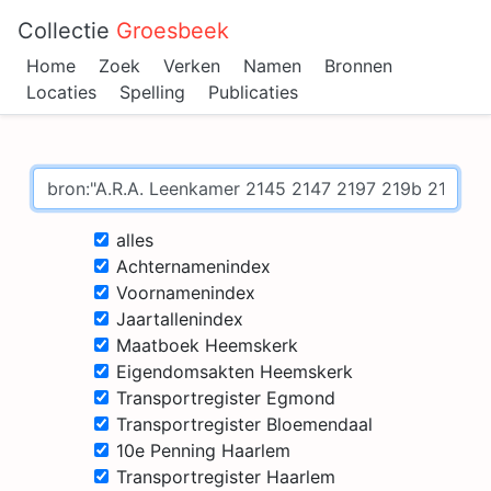
Collectie
Groesbeek
Home
Zoek
Verken
Namen
Bronnen
Locaties
Spelling
Publicaties
alles
Achternamenindex
Voornamenindex
Jaartallenindex
Maatboek Heemskerk
Eigendomsakten Heemskerk
Transportregister Egmond
Transportregister Bloemendaal
10e Penning Haarlem
Transportregister Haarlem