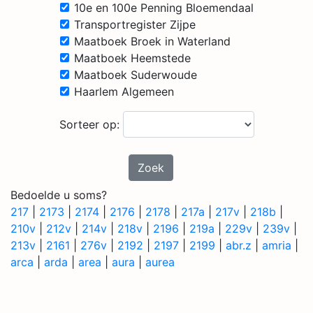
10e en 100e Penning Bloemendaal
Transportregister Zijpe
Maatboek Broek in Waterland
Maatboek Heemstede
Maatboek Suderwoude
Haarlem Algemeen
Sorteer op:
Zoek
Bedoelde u soms?
217
|
2173
|
2174
|
2176
|
2178
|
217a
|
217v
|
218b
|
210v
|
212v
|
214v
|
218v
|
2196
|
219a
|
229v
|
239v
|
213v
|
2161
|
276v
|
2192
|
2197
|
2199
|
abr.z
|
amria
|
arca
|
arda
|
area
|
aura
|
aurea