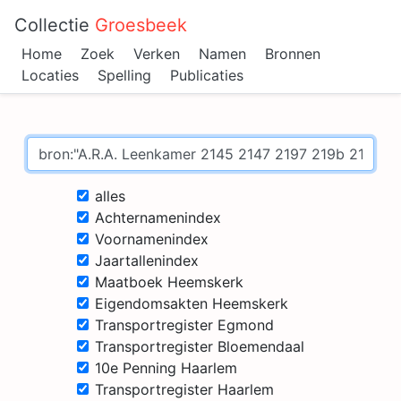
Collectie
Groesbeek
Home
Zoek
Verken
Namen
Bronnen
Locaties
Spelling
Publicaties
alles
Achternamenindex
Voornamenindex
Jaartallenindex
Maatboek Heemskerk
Eigendomsakten Heemskerk
Transportregister Egmond
Transportregister Bloemendaal
10e Penning Haarlem
Transportregister Haarlem