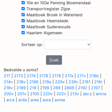
10e en 100e Penning Bloemendaal
Transportregister Zijpe
Maatboek Broek in Waterland
Maatboek Heemstede
Maatboek Suderwoude
Haarlem Algemeen
Sorteer op:
Zoek
Bedoelde u soms?
217
|
2173
|
2174
|
2176
|
2178
|
217a
|
217v
|
218b
|
214v
|
218v
|
2196
|
219a
|
229v
|
239v
|
2161
|
216r
|
216v
|
2189
|
219
|
2199
|
269
|
2869
|
2192
|
2197
|
200v
|
201v
|
2100
|
220v
|
202v
|
213v
|
abr.z
|
amria
|
arca
|
arda
|
area
|
aura
|
aurea