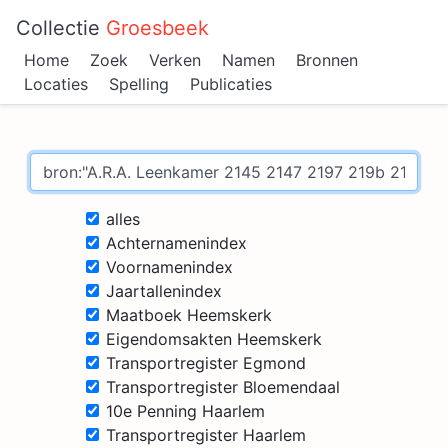
Collectie
Groesbeek
Home
Zoek
Verken
Namen
Bronnen
Locaties
Spelling
Publicaties
alles
Achternamenindex
Voornamenindex
Jaartallenindex
Maatboek Heemskerk
Eigendomsakten Heemskerk
Transportregister Egmond
Transportregister Bloemendaal
10e Penning Haarlem
Transportregister Haarlem