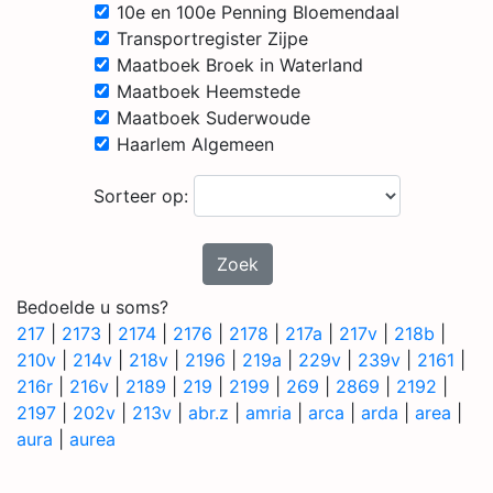
10e en 100e Penning Bloemendaal
Transportregister Zijpe
Maatboek Broek in Waterland
Maatboek Heemstede
Maatboek Suderwoude
Haarlem Algemeen
Sorteer op:
Zoek
Bedoelde u soms?
217
|
2173
|
2174
|
2176
|
2178
|
217a
|
217v
|
218b
|
210v
|
214v
|
218v
|
2196
|
219a
|
229v
|
239v
|
2161
|
216r
|
216v
|
2189
|
219
|
2199
|
269
|
2869
|
2192
|
2197
|
202v
|
213v
|
abr.z
|
amria
|
arca
|
arda
|
area
|
aura
|
aurea