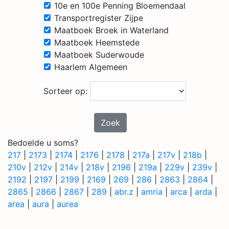
10e en 100e Penning Bloemendaal
Transportregister Zijpe
Maatboek Broek in Waterland
Maatboek Heemstede
Maatboek Suderwoude
Haarlem Algemeen
Sorteer op:
Zoek
Bedoelde u soms?
217
|
2173
|
2174
|
2176
|
2178
|
217a
|
217v
|
218b
|
210v
|
212v
|
214v
|
218v
|
2196
|
219a
|
229v
|
239v
|
2192
|
2197
|
2199
|
2169
|
269
|
286
|
2863
|
2864
|
2865
|
2866
|
2867
|
289
|
abr.z
|
amria
|
arca
|
arda
|
area
|
aura
|
aurea