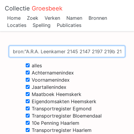
Collectie
Groesbeek
Home
Zoek
Verken
Namen
Bronnen
Locaties
Spelling
Publicaties
alles
Achternamenindex
Voornamenindex
Jaartallenindex
Maatboek Heemskerk
Eigendomsakten Heemskerk
Transportregister Egmond
Transportregister Bloemendaal
10e Penning Haarlem
Transportregister Haarlem