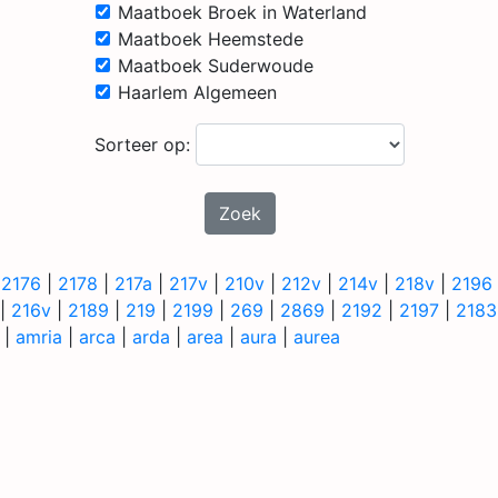
Maatboek Broek in Waterland
Maatboek Heemstede
Maatboek Suderwoude
Haarlem Algemeen
Sorteer op:
Zoek
|
2176
|
2178
|
217a
|
217v
|
210v
|
212v
|
214v
|
218v
|
2196
|
216v
|
2189
|
219
|
2199
|
269
|
2869
|
2192
|
2197
|
2183
|
amria
|
arca
|
arda
|
area
|
aura
|
aurea