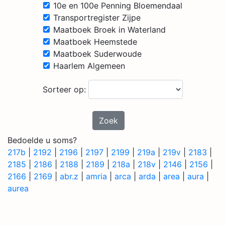
10e en 100e Penning Bloemendaal
Transportregister Zijpe
Maatboek Broek in Waterland
Maatboek Heemstede
Maatboek Suderwoude
Haarlem Algemeen
Sorteer op:
Zoek
Bedoelde u soms?
217b
|
2192
|
2196
|
2197
|
2199
|
219a
|
219v
|
2183
|
2185
|
2186
|
2188
|
2189
|
218a
|
218v
|
2146
|
2156
|
2166
|
2169
|
abr.z
|
amria
|
arca
|
arda
|
area
|
aura
|
aurea