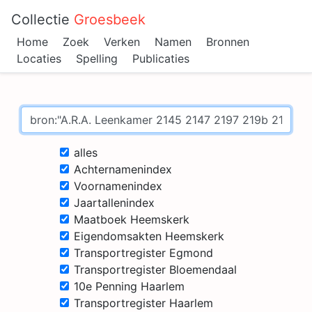
Collectie
Groesbeek
Home
Zoek
Verken
Namen
Bronnen
Locaties
Spelling
Publicaties
alles
Achternamenindex
Voornamenindex
Jaartallenindex
Maatboek Heemskerk
Eigendomsakten Heemskerk
Transportregister Egmond
Transportregister Bloemendaal
10e Penning Haarlem
Transportregister Haarlem