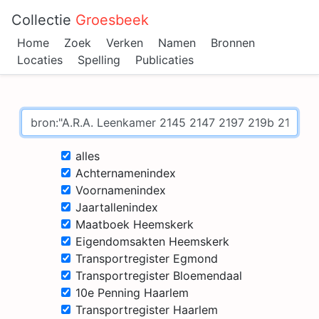
Collectie
Groesbeek
Home
Zoek
Verken
Namen
Bronnen
Locaties
Spelling
Publicaties
alles
Achternamenindex
Voornamenindex
Jaartallenindex
Maatboek Heemskerk
Eigendomsakten Heemskerk
Transportregister Egmond
Transportregister Bloemendaal
10e Penning Haarlem
Transportregister Haarlem