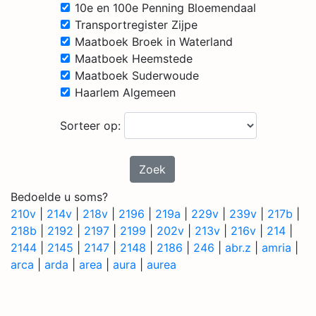
10e en 100e Penning Bloemendaal
Transportregister Zijpe
Maatboek Broek in Waterland
Maatboek Heemstede
Maatboek Suderwoude
Haarlem Algemeen
Sorteer op:
Zoek
Bedoelde u soms?
210v
|
214v
|
218v
|
2196
|
219a
|
229v
|
239v
|
217b
|
218b
|
2192
|
2197
|
2199
|
202v
|
213v
|
216v
|
214
|
2144
|
2145
|
2147
|
2148
|
2186
|
246
|
abr.z
|
amria
|
arca
|
arda
|
area
|
aura
|
aurea