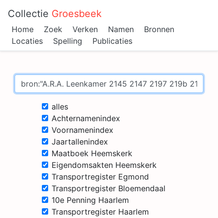
Collectie
Groesbeek
Home
Zoek
Verken
Namen
Bronnen
Locaties
Spelling
Publicaties
alles
Achternamenindex
Voornamenindex
Jaartallenindex
Maatboek Heemskerk
Eigendomsakten Heemskerk
Transportregister Egmond
Transportregister Bloemendaal
10e Penning Haarlem
Transportregister Haarlem