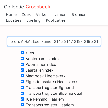
Collectie
Groesbeek
Home
Zoek
Verken
Namen
Bronnen
Locaties
Spelling
Publicaties
alles
Achternamenindex
Voornamenindex
Jaartallenindex
Maatboek Heemskerk
Eigendomsakten Heemskerk
Transportregister Egmond
Transportregister Bloemendaal
10e Penning Haarlem
Transportregister Haarlem