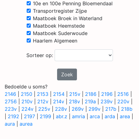
10e en 100e Penning Bloemendaal
Transportregister Zijpe
Maatboek Broek in Waterland
Maatboek Heemstede
Maatboek Suderwoude
Haarlem Algemeen
Sorteer op:
Zoek
Bedoelde u soms?
2146
|
2150
|
2153
|
2154
|
215v
|
2186
|
2196
|
2516
|
2756
|
210v
|
212v
|
214v
|
218v
|
219a
|
239v
|
220v
|
223v
|
224v
|
225v
|
228v
|
269v
|
299v
|
217b
|
218b
|
2192
|
2197
|
2199
|
abr.z
|
amria
|
arca
|
arda
|
area
|
aura
|
aurea