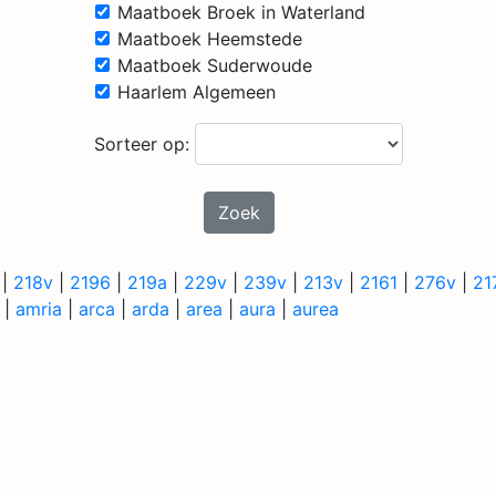
Maatboek Broek in Waterland
Maatboek Heemstede
Maatboek Suderwoude
Haarlem Algemeen
Sorteer op:
Zoek
|
218v
|
2196
|
219a
|
229v
|
239v
|
213v
|
2161
|
276v
|
21
|
amria
|
arca
|
arda
|
area
|
aura
|
aurea