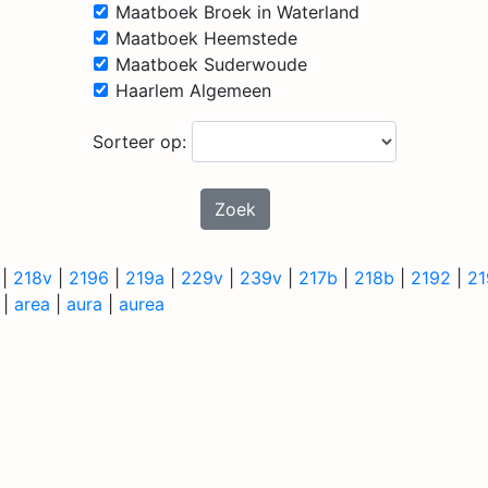
Maatboek Broek in Waterland
Maatboek Heemstede
Maatboek Suderwoude
Haarlem Algemeen
Sorteer op:
Zoek
|
218v
|
2196
|
219a
|
229v
|
239v
|
217b
|
218b
|
2192
|
21
|
area
|
aura
|
aurea