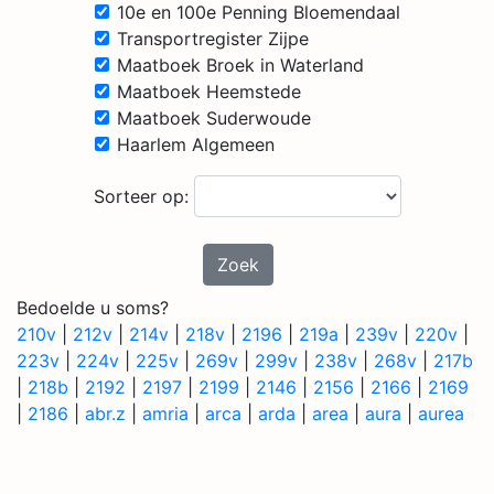
10e en 100e Penning Bloemendaal
Transportregister Zijpe
Maatboek Broek in Waterland
Maatboek Heemstede
Maatboek Suderwoude
Haarlem Algemeen
Sorteer op:
Zoek
Bedoelde u soms?
210v
|
212v
|
214v
|
218v
|
2196
|
219a
|
239v
|
220v
|
223v
|
224v
|
225v
|
269v
|
299v
|
238v
|
268v
|
217b
|
218b
|
2192
|
2197
|
2199
|
2146
|
2156
|
2166
|
2169
|
2186
|
abr.z
|
amria
|
arca
|
arda
|
area
|
aura
|
aurea