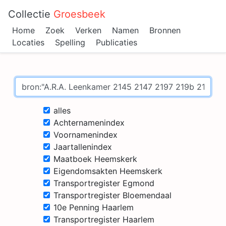
Collectie
Groesbeek
Home
Zoek
Verken
Namen
Bronnen
Locaties
Spelling
Publicaties
alles
Achternamenindex
Voornamenindex
Jaartallenindex
Maatboek Heemskerk
Eigendomsakten Heemskerk
Transportregister Egmond
Transportregister Bloemendaal
10e Penning Haarlem
Transportregister Haarlem