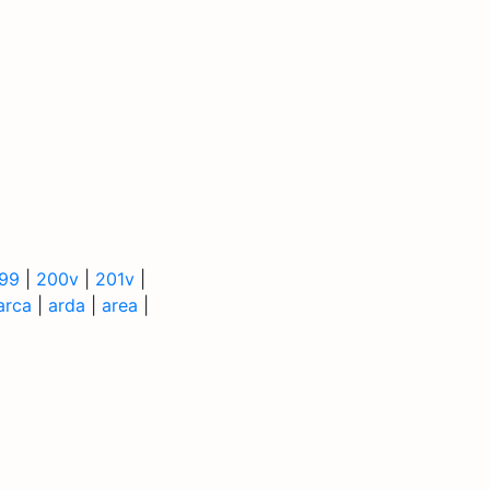
99
|
200v
|
201v
|
arca
|
arda
|
area
|