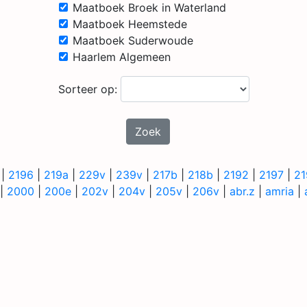
Maatboek Broek in Waterland
Maatboek Heemstede
Maatboek Suderwoude
Haarlem Algemeen
Sorteer op:
Zoek
|
2196
|
219a
|
229v
|
239v
|
217b
|
218b
|
2192
|
2197
|
21
|
2000
|
200e
|
202v
|
204v
|
205v
|
206v
|
abr.z
|
amria
|