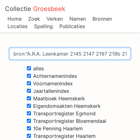
Collectie
Groesbeek
Home
Zoek
Verken
Namen
Bronnen
Locaties
Spelling
Publicaties
alles
Achternamenindex
Voornamenindex
Jaartallenindex
Maatboek Heemskerk
Eigendomsakten Heemskerk
Transportregister Egmond
Transportregister Bloemendaal
10e Penning Haarlem
Transportregister Haarlem