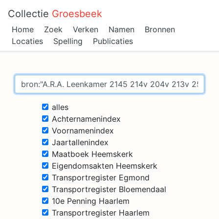
Collectie
Groesbeek
Home
Zoek
Verken
Namen
Bronnen
Locaties
Spelling
Publicaties
alles
Achternamenindex
Voornamenindex
Jaartallenindex
Maatboek Heemskerk
Eigendomsakten Heemskerk
Transportregister Egmond
Transportregister Bloemendaal
10e Penning Haarlem
Transportregister Haarlem