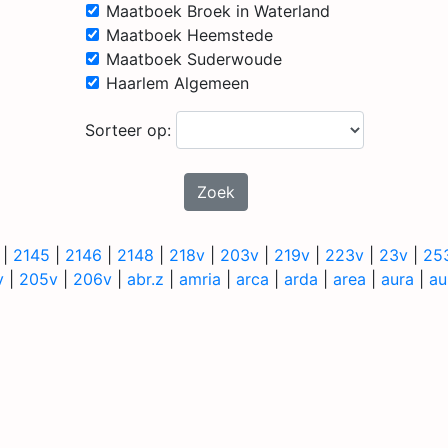
Maatboek Broek in Waterland
Maatboek Heemstede
Maatboek Suderwoude
Haarlem Algemeen
Sorteer op:
Zoek
|
2145
|
2146
|
2148
|
218v
|
203v
|
219v
|
223v
|
23v
|
25
v
|
205v
|
206v
|
abr.z
|
amria
|
arca
|
arda
|
area
|
aura
|
au