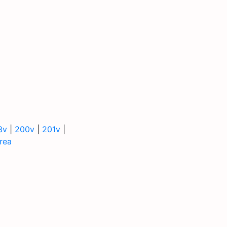
3v
|
200v
|
201v
|
rea