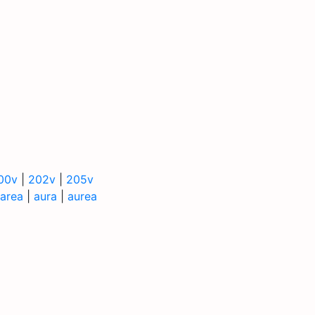
00v
|
202v
|
205v
area
|
aura
|
aurea