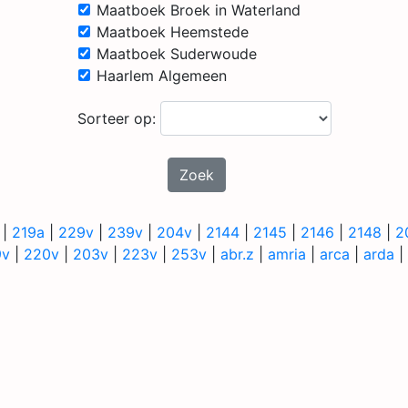
Maatboek Broek in Waterland
Maatboek Heemstede
Maatboek Suderwoude
Haarlem Algemeen
Sorteer op:
Zoek
|
219a
|
229v
|
239v
|
204v
|
2144
|
2145
|
2146
|
2148
|
2
9v
|
220v
|
203v
|
223v
|
253v
|
abr.z
|
amria
|
arca
|
arda
|