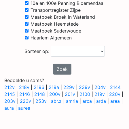
10e en 100e Penning Bloemendaal
Transportregister Zijpe
Maatboek Broek in Waterland
Maatboek Heemstede
Maatboek Suderwoude
Haarlem Algemeen
Sorteer op:
Zoek
Bedoelde u soms?
212v
|
218v
|
2196
|
219a
|
229v
|
239v
|
204v
|
2144
|
2145
|
2146
|
2148
|
200v
|
201v
|
2100
|
219v
|
220v
|
203v
|
223v
|
253v
|
abr.z
|
amria
|
arca
|
arda
|
area
|
aura
|
aurea