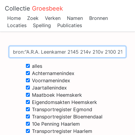
Collectie
Groesbeek
Home
Zoek
Verken
Namen
Bronnen
Locaties
Spelling
Publicaties
alles
Achternamenindex
Voornamenindex
Jaartallenindex
Maatboek Heemskerk
Eigendomsakten Heemskerk
Transportregister Egmond
Transportregister Bloemendaal
10e Penning Haarlem
Transportregister Haarlem