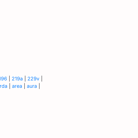
196
|
219a
|
229v
|
rda
|
area
|
aura
|