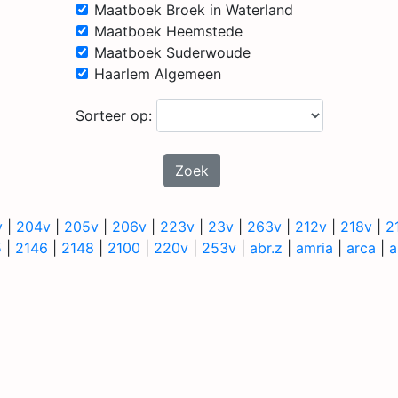
Maatboek Broek in Waterland
Maatboek Heemstede
Maatboek Suderwoude
Haarlem Algemeen
Sorteer op:
Zoek
v
|
204v
|
205v
|
206v
|
223v
|
23v
|
263v
|
212v
|
218v
|
2
5
|
2146
|
2148
|
2100
|
220v
|
253v
|
abr.z
|
amria
|
arca
|
a