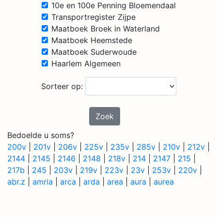
10e en 100e Penning Bloemendaal
Transportregister Zijpe
Maatboek Broek in Waterland
Maatboek Heemstede
Maatboek Suderwoude
Haarlem Algemeen
Sorteer op:
Zoek
Bedoelde u soms?
200v
|
201v
|
206v
|
225v
|
235v
|
285v
|
210v
|
212v
|
2144
|
2145
|
2146
|
2148
|
218v
|
214
|
2147
|
215
|
217b
|
245
|
203v
|
219v
|
223v
|
23v
|
253v
|
220v
|
abr.z
|
amria
|
arca
|
arda
|
area
|
aura
|
aurea