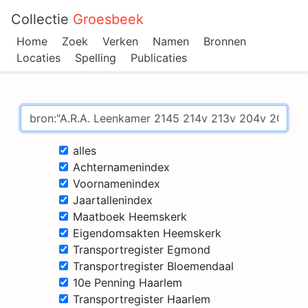
Collectie
Groesbeek
Home
Zoek
Verken
Namen
Bronnen
Locaties
Spelling
Publicaties
alles
Achternamenindex
Voornamenindex
Jaartallenindex
Maatboek Heemskerk
Eigendomsakten Heemskerk
Transportregister Egmond
Transportregister Bloemendaal
10e Penning Haarlem
Transportregister Haarlem