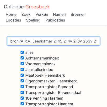
Collectie
Groesbeek
Home
Zoek
Verken
Namen
Bronnen
Locaties
Spelling
Publicaties
alles
Achternamenindex
Voornamenindex
Jaartallenindex
Maatboek Heemskerk
Eigendomsakten Heemskerk
Transportregister Egmond
Transportregister Bloemendaal
10e Penning Haarlem
Transportregister Haarlem