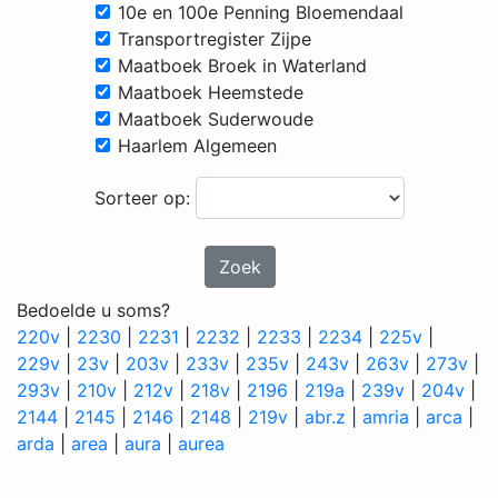
10e en 100e Penning Bloemendaal
Transportregister Zijpe
Maatboek Broek in Waterland
Maatboek Heemstede
Maatboek Suderwoude
Haarlem Algemeen
Sorteer op:
Zoek
Bedoelde u soms?
220v
|
2230
|
2231
|
2232
|
2233
|
2234
|
225v
|
229v
|
23v
|
203v
|
233v
|
235v
|
243v
|
263v
|
273v
|
293v
|
210v
|
212v
|
218v
|
2196
|
219a
|
239v
|
204v
|
2144
|
2145
|
2146
|
2148
|
219v
|
abr.z
|
amria
|
arca
|
arda
|
area
|
aura
|
aurea