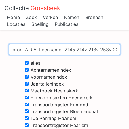
Collectie
Groesbeek
Home
Zoek
Verken
Namen
Bronnen
Locaties
Spelling
Publicaties
alles
Achternamenindex
Voornamenindex
Jaartallenindex
Maatboek Heemskerk
Eigendomsakten Heemskerk
Transportregister Egmond
Transportregister Bloemendaal
10e Penning Haarlem
Transportregister Haarlem