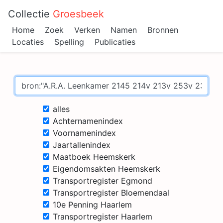
Collectie
Groesbeek
Home
Zoek
Verken
Namen
Bronnen
Locaties
Spelling
Publicaties
alles
Achternamenindex
Voornamenindex
Jaartallenindex
Maatboek Heemskerk
Eigendomsakten Heemskerk
Transportregister Egmond
Transportregister Bloemendaal
10e Penning Haarlem
Transportregister Haarlem