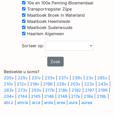
10e en 100e Penning Bloemendaal
Transportregister Zijpe
Maatboek Broek in Waterland
Maatboek Heemstede
Maatboek Suderwoude
Haarlem Algemeen
Sorteer op:
Zoek
Bedoelde u soms?
205v
|
225v
|
231v
|
233v
|
237v
|
239v
|
23v
|
285v
|
210v
|
212v
|
218v
|
2196
|
229v
|
203v
|
223v
|
243v
|
263v
|
273v
|
293v
|
217b
|
218b
|
2192
|
2197
|
2199
|
204v
|
2144
|
2145
|
2146
|
2148
|
217a
|
218a
|
219b
|
abr.z
|
amria
|
arca
|
arda
|
area
|
aura
|
aurea