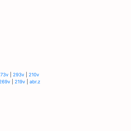
273v
|
293v
|
210v
269v
|
219v
|
abr.z