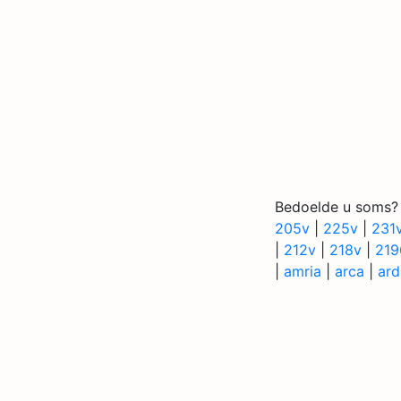
Bedoelde u soms?
205v
|
225v
|
231
|
212v
|
218v
|
219
|
amria
|
arca
|
ard