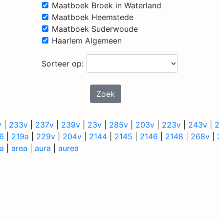
Maatboek Broek in Waterland
Maatboek Heemstede
Maatboek Suderwoude
Haarlem Algemeen
Sorteer op:
Zoek
v
|
233v
|
237v
|
239v
|
23v
|
285v
|
203v
|
223v
|
243v
|
6
|
219a
|
229v
|
204v
|
2144
|
2145
|
2146
|
2148
|
268v
|
a
|
area
|
aura
|
aurea