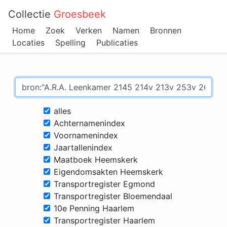
Collectie
Groesbeek
Home
Zoek
Verken
Namen
Bronnen
Locaties
Spelling
Publicaties
alles
Achternamenindex
Voornamenindex
Jaartallenindex
Maatboek Heemskerk
Eigendomsakten Heemskerk
Transportregister Egmond
Transportregister Bloemendaal
10e Penning Haarlem
Transportregister Haarlem