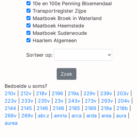
10e en 100e Penning Bloemendaal
Transportregister Zijpe
Maatboek Broek in Waterland
Maatboek Heemstede
Maatboek Suderwoude
Haarlem Algemeen
Sorteer op:
Zoek
Bedoelde u soms?
210v
|
212v
|
218v
|
2196
|
219a
|
229v
|
239v
|
203v
|
223v
|
233v
|
235v
|
23v
|
243v
|
273v
|
293v
|
204v
|
2144
|
2145
|
2146
|
2148
|
2185
|
2189
|
218a
|
218b
|
268v
|
269v
|
abr.z
|
amria
|
arca
|
arda
|
area
|
aura
|
aurea