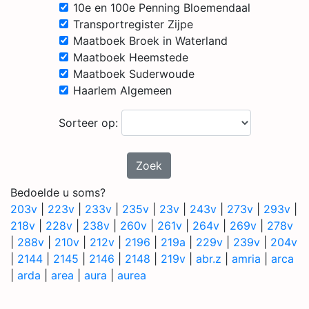
10e en 100e Penning Bloemendaal
Transportregister Zijpe
Maatboek Broek in Waterland
Maatboek Heemstede
Maatboek Suderwoude
Haarlem Algemeen
Sorteer op:
Zoek
Bedoelde u soms?
203v
|
223v
|
233v
|
235v
|
23v
|
243v
|
273v
|
293v
|
218v
|
228v
|
238v
|
260v
|
261v
|
264v
|
269v
|
278v
|
288v
|
210v
|
212v
|
2196
|
219a
|
229v
|
239v
|
204v
|
2144
|
2145
|
2146
|
2148
|
219v
|
abr.z
|
amria
|
arca
|
arda
|
area
|
aura
|
aurea