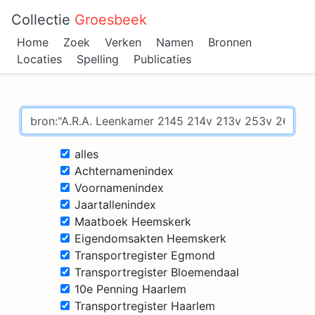
Collectie
Groesbeek
Home
Zoek
Verken
Namen
Bronnen
Locaties
Spelling
Publicaties
alles
Achternamenindex
Voornamenindex
Jaartallenindex
Maatboek Heemskerk
Eigendomsakten Heemskerk
Transportregister Egmond
Transportregister Bloemendaal
10e Penning Haarlem
Transportregister Haarlem