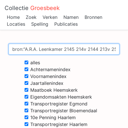
Collectie
Groesbeek
Home
Zoek
Verken
Namen
Bronnen
Locaties
Spelling
Publicaties
alles
Achternamenindex
Voornamenindex
Jaartallenindex
Maatboek Heemskerk
Eigendomsakten Heemskerk
Transportregister Egmond
Transportregister Bloemendaal
10e Penning Haarlem
Transportregister Haarlem