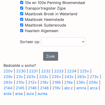
10e en 100e Penning Bloemendaal
Transportregister Zijpe
Maatboek Broek in Waterland
Maatboek Heemstede
Maatboek Suderwoude
Haarlem Algemeen
Sorteer op:
Zoek
Bedoelde u soms?
220v
|
2230
|
2231
|
2232
|
2233
|
2234
|
225v
|
229v
|
23v
|
203v
|
233v
|
235v
|
243v
|
263v
|
273v
|
293v
|
210v
|
212v
|
218v
|
2196
|
219a
|
239v
|
204v
|
2144
|
2145
|
2146
|
2148
|
219v
|
abr.z
|
amria
|
arca
|
arda
|
area
|
aura
|
aurea